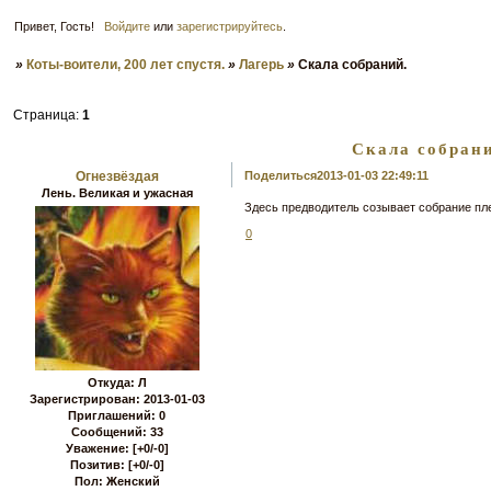
Привет, Гость!
Войдите
или
зарегистрируйтесь
.
»
Коты-воители, 200 лет спустя.
»
Лагерь
»
Скала собраний.
Страница:
1
Скала собран
Огнезвёздая
Поделиться
2013-01-03 22:49:11
Лень. Великая и ужасная
Здесь предводитель созывает собрание пл
0
Откуда:
Л
Зарегистрирован
: 2013-01-03
Приглашений:
0
Сообщений:
33
Уважение:
[+0/-0]
Позитив:
[+0/-0]
Пол:
Женский